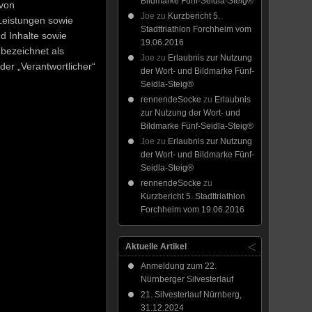
Bildmarke Fünf-Seidla-Steig®
 von
Joe
zu
Kurzbericht 5.
Leistungen sowie
Stadttriathlon Forchheim vom
d Inhalte sowie
19.06.2016
bezeichnet als
Joe
zu
Erlaubnis zur Nutzung
der „Verantwortlicher“
der Wort- und Bildmarke Fünf-
Seidla-Steig®
rennendeSocke
zu
Erlaubnis
zur Nutzung der Wort- und
Bildmarke Fünf-Seidla-Steig®
Joe
zu
Erlaubnis zur Nutzung
der Wort- und Bildmarke Fünf-
Seidla-Steig®
rennendeSocke
zu
Kurzbericht 5. Stadttriathlon
Forchheim vom 19.06.2016
Aktuelle Artikel
Anmeldung zum 22.
Nürnberger Silvesterlauf
21. Silvesterlauf Nürnberg,
31.12.2024