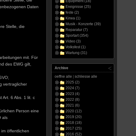
andere Stelle, die
Equipment (18)
onenbezogenen Daten
Ereignisse (25)
feste (2)
Kirwa (1)
Musik - Konzerte (39)
e Stelle, die
Reparatur (7)
Sportart (354)
Video (3)
Volksfest (1)
Wartung (31)
rbeitungen mit. Für
d des EWG gilt,
Archive
oeffne alle
|
schliesse alle
SGVO;
2025 (2)
 vertraglicher
2024 (7)
2023 (4)
rt. 6 Abs. 1 lit. c
2022 (8)
2021 (6)
ürlichen Person eine
2020 (12)
2019 (20)
 als
2018 (18)
2017 (25)
im öffentlichen
2016 (52)