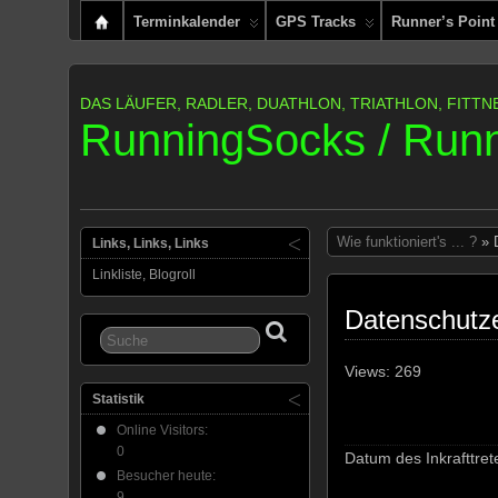
Terminkalender
GPS Tracks
Runner’s Point
DAS LÄUFER, RADLER, DUATHLON, TRIATHLON, FITTN
RunningSocks / Runn
Wie funktioniert's ... ?
» 
Links, Links, Links
Linkliste, Blogroll
Datenschutze
Views: 269
Statistik
Online Visitors:
0
Datum des Inkrafttre
Besucher heute:
9