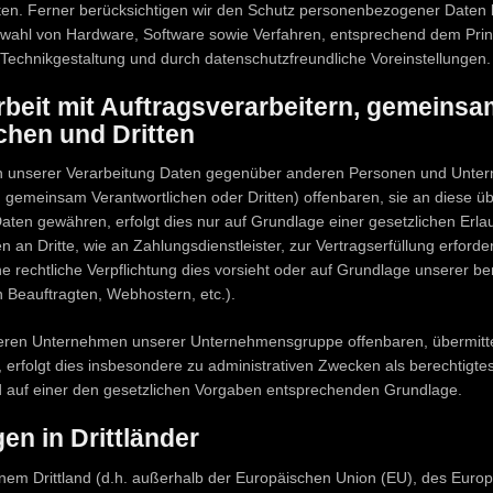
ten. Ferner berücksichtigen wir den Schutz personenbezogener Daten b
swahl von Hardware, Software sowie Verfahren, entsprechend dem Prin
Technikgestaltung und durch datenschutzfreundliche Voreinstellungen.
eit mit Auftragsverarbeitern, gemeinsa
chen und Dritten
n unserer Verarbeitung Daten gegenüber anderen Personen und Unte
, gemeinsam Verantwortlichen oder Dritten) offenbaren, sie an diese üb
 Daten gewähren, erfolgt dies nur auf Grundlage einer gesetzlichen Erla
 an Dritte, wie an Zahlungsdienstleister, zur Vertragserfüllung erforderl
ine rechtliche Verpflichtung dies vorsieht oder auf Grundlage unserer be
n Beauftragten, Webhostern, etc.).
eren Unternehmen unserer Unternehmensgruppe offenbaren, übermitte
 erfolgt dies insbesondere zu administrativen Zwecken als berechtigte
auf einer den gesetzlichen Vorgaben entsprechenden Grundlage.
en in Drittländer
inem Drittland (d.h. außerhalb der Europäischen Union (EU), des Euro