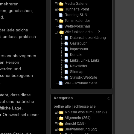
r mehreren
Media Galerie
Runner’s Point
hen, genetischen,
Running SUN
nd.
Terminkalender
Wettervorschau
der jede solche
Wie funktioniert’s … ?
 umfasst praktisch
Datenschutzerklärung
Gästebuch
Impressum
Kontakt
 personenbezogenen
Links, Links, Links
nen Person
Newsletter
 werden und
Sitemap
personenbezogenen
Statistik WebSite
.
WPF-Dowload Seite
steht, dass diese
Kategorien
f eine natürliche
oeffne alle
|
schliesse alle
tliche Lage,
A bissla wos zum Essn (9)
er Ortswechsel dieser
Allgemein (264)
Bericht (159)
Bierwanderung (22)