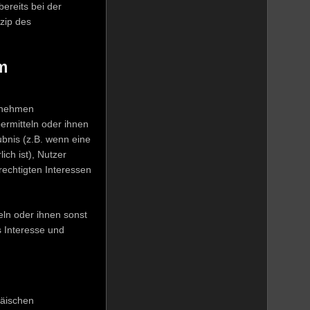
ereits bei der
zip des
m
rnehmen
ermitteln oder ihnen
ubnis (z.B. wenn eine
ich ist), Nutzer
rechtigten Interessen
ln oder ihnen sonst
s Interesse und
päischen