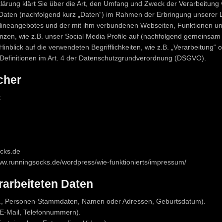
lärung klärt Sie über die Art, den Umfang und Zweck der Verarbeitung
aten (nachfolgend kurz „Daten“) im Rahmen der Erbringung unserer 
lineangebotes und der mit ihm verbundenen Webseiten, Funktionen un
nzen, wie z.B. unser Social Media Profile auf (nachfolgend gemeinsam 
inblick auf die verwendeten Begrifflichkeiten, wie z.B. „Verarbeitung“ o
e Definitionen im Art. 4 der Datenschutzgrundverordnung (DSGVO).
cher
k
cks.de
ww.runningsocks.de/wordpress/wie-funktionierts/impressum/
rarbeiteten Daten
B., Personen-Stammdaten, Namen oder Adressen, Geburtsdatum).
 E-Mail, Telefonnummern).