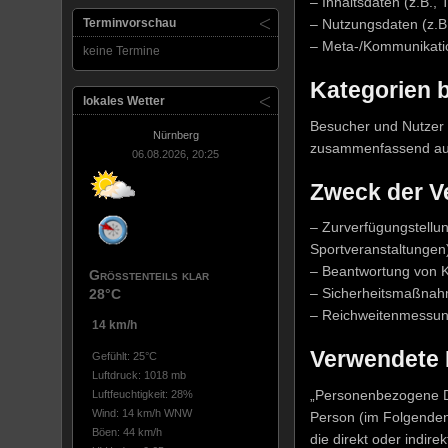
– Inhaltsdaten (z.B., 
Terminvorschau
– Nutzungsdaten (z.B.
– Meta-/Kommunikatio
keine Termine
Kategorien 
lokales Wetter
Besucher und Nutzer 
Nürnberg
zusammenfassend auc
06.08.2026, 20:25
Zweck der V
– Zurverfügungstellu
Sportveranstaltungen
– Beantwortung von K
Größtenteils klar
– Sicherheitsmaßnah
28°C
– Reichweitenmessun
14 km/h
Verwendete B
Gefühlt: 25°C
Luftdruck: 1018 mb
„Personenbezogene Date
Luftfeuchtigkeit: 28%
Wind: 14 km/h WNW
Person (im Folgenden 
Böen: 44 km/h
die direkt oder indir