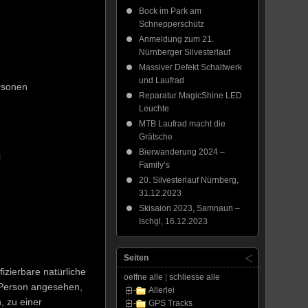
Bock im Park am
Schnepperschütz
Anmeldung zum 21.
Nürnberger Silvesterlauf
Massiver Defekt Schaltwerk
und Laufrad
rsonen
Reparatur MagicShine LED
Leuchte
MTB Laufrad macht die
Grätsche
Bierwanderung 2024 –
i
Family’s
20. Silvesterlauf Nürnberg,
31.12.2023
Skisaion 2023, Samnaun –
Ischgl, 16.12.2023
Seiten
fizierbare natürliche
oeffne alle
|
schliesse alle
e Person angesehen,
Allerlei
, zu einer
GPS Tracks