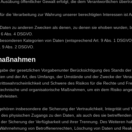
n Ausübung öffentlicher Gewalt erfolgt, die dem Verantwortlichen übertra
r die Verarbeitung zur Wahrung unserer berechtigten Interessen ist Art. 
 Daten zu anderen Zwecken als denen, zu denen sie ehoben wurden, b
t 6 Abs. 4 DSGVO.
 besonderen Kategorien von Daten (entsprechend Art. 9 Abs. 1 DSGVO
. 9 Abs. 2 DSGVO.
smaßnahmen
gabe der gesetzlichen Vorgabenunter Berücksichtigung des Stands der 
en und der Art, des Umfangs, der Umstände und der Zwecke der Verar
trittswahrscheinlichkeit und Schwere des Risikos für die Rechte und Fre
 technische und organisatorische Maßnahmen, um ein dem Risiko an
hrleisten.
ören insbesondere die Sicherung der Vertraulichkeit, Integrität und 
 des physischen Zugangs zu den Daten, als auch des sie betreffenden 
 der Sicherung der Verfügbarkeit und ihrer Trennung. Des Weiteren ha
ne Wahrnehmung von Betroffenenrechten, Löschung von Daten und Reak