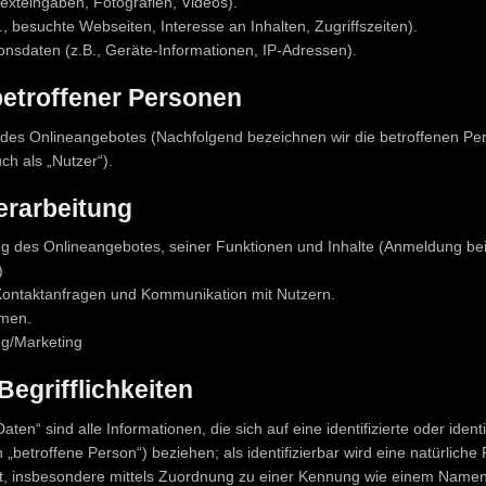
Texteingaben, Fotografien, Videos).
, besuchte Webseiten, Interesse an Inhalten, Zugriffszeiten).
nsdaten (z.B., Geräte-Informationen, IP-Adressen).
betroffener Personen
des Onlineangebotes (Nachfolgend bezeichnen wir die betroffenen Pe
h als „Nutzer“).
erarbeitung
ng des Onlineangebotes, seiner Funktionen und Inhalte (Anmeldung be
)
ontaktanfragen und Kommunikation mit Nutzern.
men.
g/Marketing
egrifflichkeiten
n“ sind alle Informationen, die sich auf eine identifizierte oder identi
„betroffene Person“) beziehen; als identifizierbar wird eine natürlich
ekt, insbesondere mittels Zuordnung zu einer Kennung wie einem Namen