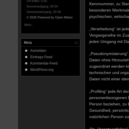
UV-Index: 0.65
Kennnummer, zu Stand
Sonnenaufgang: 05:54
besonderen Merkmalen 
Sonnenuntergang: 20:48
psychischen, wirtschaf
© 2026 Powered by Open-Meteo
Mehr...
„Verarbeitung“ ist je
Vorgangsreihe im Zus
jeden Umgang mit Da
Meta
Anmelden
„Pseudonymisierung“ 
Eintrags-Feed
Daten ohne Hinzuziehu
Kommentar-Feed
zugeordnet werden kö
WordPress.org
technischen und orga
Daten nicht einer ide
„Profiling“ jede Art 
personenbezogenen Da
Person beziehen, zu b
Gesundheit, persönlic
natürlichen Person z