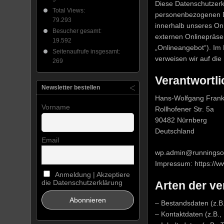
Diese Datenschutzerk
Total Views:
personenbezogenen D
79.293
innerhalb unseres On
Besucher gesamt:
externen Onlinepräse
19.592
„Onlineangebot“). Im H
Seitenaufrufe insgesamt:
verweisen wir auf di
269
Verantwortli
Newsletter bestellen
Hans-Wolfgang Fran
Vorname
Rollhofener Str. 5a
90482 Nürnberg
Deutschland
Email
wp.admin@runningso
Impressum: https://w
Anmeldung | Akzeptiere
die Datenschutzerklärung
Arten der ve
– Bestandsdaten (z.
– Kontaktdaten (z.B.,