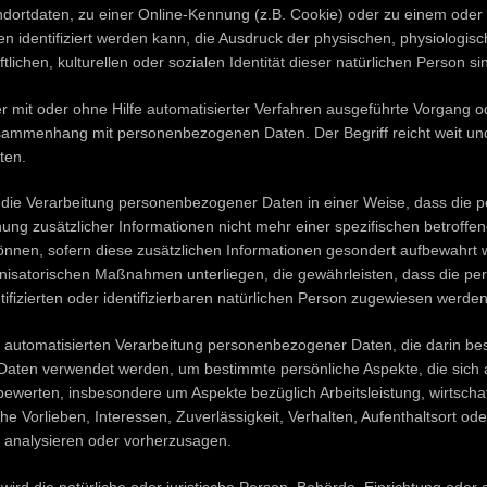
ortdaten, zu einer Online-Kennung (z.B. Cookie) oder zu einem ode
identifiziert werden kann, die Ausdruck der physischen, physiologisc
tlichen, kulturellen oder sozialen Identität dieser natürlichen Person si
der mit oder ohne Hilfe automatisierter Verfahren ausgeführte Vorgang o
ammenhang mit personenbezogenen Daten. Der Begriff reicht weit und
ten.
die Verarbeitung personenbezogener Daten in einer Weise, dass die
ng zusätzlicher Informationen nicht mehr einer spezifischen betroffe
nnen, sofern diese zusätzlichen Informationen gesondert aufbewahrt
nisatorischen Maßnahmen unterliegen, die gewährleisten, dass die 
ntifizierten oder identifizierbaren natürlichen Person zugewiesen werden
der automatisierten Verarbeitung personenbezogener Daten, die darin be
ten verwendet werden, um bestimmte persönliche Aspekte, die sich au
ewerten, insbesondere um Aspekte bezüglich Arbeitsleistung, wirtschaf
he Vorlieben, Interessen, Zuverlässigkeit, Verhalten, Aufenthaltsort od
u analysieren oder vorherzusagen.