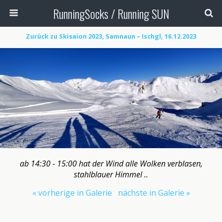
RunningSocks / Running SUN
Zurück zu Skisaion 2023, Samnaun – Ischgl, 16.12.2023
ab 14:30 - 15:00 hat der Wind alle Wolken verblasen,
stahlblauer Himmel ..
« vorherige in Galerie
nächste in Galerie »