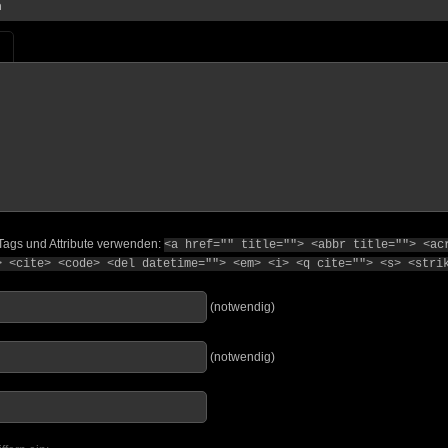
n
Tags und Attribute verwenden:
<a href="" title=""> <abbr title=""> <ac
> <cite> <code> <del datetime=""> <em> <i> <q cite=""> <s> <stri
(notwendig)
(notwendig)