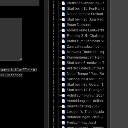
Bierkellerwanderung – Wiesent Tal 20
Start beim 15. FunRun Südwest
Neuer Formula Freilauf für MTB
Start beim 20. Jura Radmarathon
Baum Dessous
Vorerst keine Laufwettkämpfe
Running SUN Challenges 2017
Aufruf zum Start beim 58. Prellsteinren
Zum Jahresabschluß …. same proceder
Medwork Triathlon – Impressionen
Kundendienst am Rennrad
Start beim 6. medwork Triathlon in Höc
Auf der Edelweißhütte im Nürnberger L
ronym title=""> <b>
Neuer Tempo / Pace Rechner
ke> <strong>
Saisonauftakt am Fünf-Seidla-Steig
Start beim 35. Gealan Triathlon in Hof
Start beim 17. Erlanger Winterwaldlauf
Aufruf zum Funrun 2017, 22.06.2017
Anmeldung zum dritten Winterlauf Nür
Bierwanderung 2017
Los geht’s, Trainingsplan für den IFB
Anforderungen, Ziele 2017
Freilauf – nix passt