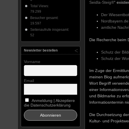
Seidla-Steig®
“ existier
Total Views:
79.299
Der Wiesentbo
Besucher gesamt:
Nordbayern.de
19.597
amtliche Nachr
Seitenaufrufe insgesamt:
52
Die Recherche beim D
Newsletter bestellen
Schutz der Bil
Schutz der Wo
Vorname
Im Zuge der Ermittlu
meinen Blog aufmerks
Email
Wort Begriff verwende
einer Informationsver
und Bildmarke zu erf
Anmeldung | Akzeptiere
Informatiosntermin ni
die Datenschutzerklärung
Die Durchsetzung der
Kultur- und Projektwe