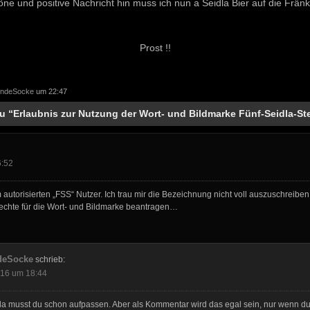
höne und positive Nachricht hin muss ich nun a Seidla Bier auf die Frän
Prost !!
endeSocke
um 22:47
u “Erlaubnis zur Nutzung der Wort- und Bildmarke Fünf-Seidla-St
6:52
utorisierten „FSS“ Nutzer. Ich trau mir die Bezeichnung nicht voll auszuschreiben
echte für die Wort- und Bildmarke beantragen…
deSocke
schrieb:
016 um 18:44
a musst du schon aufpassen. Aber als Kommentar wird das egal sein, nur wenn du