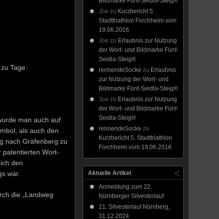
Bildmarke Fünf-Seidla-Steig®
Joe
zu
Kurzbericht 5.
Stadttriathlon Forchheim vom
19.06.2016
Joe
zu
Erlaubnis zur Nutzung
der Wort- und Bildmarke Fünf-
Seidla-Steig®
 zu Tage:
rennendeSocke
zu
Erlaubnis
zur Nutzung der Wort- und
Bildmarke Fünf-Seidla-Steig®
Joe
zu
Erlaubnis zur Nutzung
der Wort- und Bildmarke Fünf-
Seidla-Steig®
 wurde man auch auf
rennendeSocke
zu
mbol, als auch den
Kurzbericht 5. Stadttriathlon
ung nach Gräfenberg zu
Forchheim vom 19.06.2016
r patentierten Wort-
 ich den
Aktuelle Artikel
gs war.
Anmeldung zum 22.
urch die „Landweg
Nürnberger Silvesterlauf
21. Silvesterlauf Nürnberg,
31.12.2024