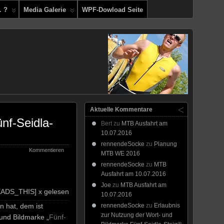
… ?
Media Galerie
WPF-Dowload Seite
Aktuelle Kommentare
nf-Seidla-
Bert
zu
MTB Ausfahrt am
10.07.2016
rennendeSocke
zu
Planung
Kommentieren
MTB WE 2016
rennendeSocke
zu
MTB
Ausfahrt am 10.07.2016
Joe
zu
MTB Ausfahrt am
ADS_THIS] x gelesen
10.07.2016
 hat, dem ist
rennendeSocke
zu
Erlaubnis
zur Nutzung der Wort- und
 und Bildmarke „
Fünf-