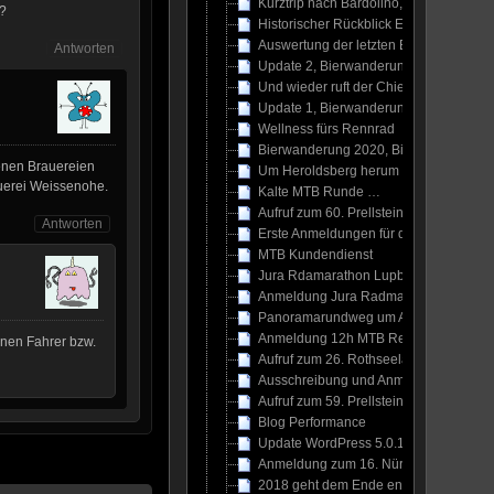
Kurztrip nach Bardolino, 02.10. – 08.1
 ?
Historischer Rückblick Endomondo Ch
Auswertung der letzten Endomondo Ch
Antworten
Update 2, Bierwanderung 2020, Bierqu
Und wieder ruft der Chiemgau …
Update 1, Bierwanderung 2020, Bierqu
Wellness fürs Rennrad
Bierwanderung 2020, Bierquellenweg
genen Brauereien
Um Heroldsberg herum ..
uerei Weissenohe.
Kalte MTB Runde …
Aufruf zum 60. Prellsteinrennen, 26.01
Antworten
Erste Anmeldungen für den 17. Nürnberg
MTB Kundendienst
Jura Rdamarathon Lupburg ausgebuch
Anmeldung Jura Radmarathon in Lupbu
Panoramarundweg um Aufseß
Anmeldung 12h MTB Rennen Schnaitta
inen Fahrer bzw.
Aufruf zum 26. Rothseelauf, 09.03.201
Ausschreibung und Anmeldung FunRun 
Aufruf zum 59. Prellsteinrennen, 27.01
Blog Performance
Update WordPress 5.0.1
Anmeldung zum 16. Nürnberger Silvest
2018 geht dem Ende entgegen …