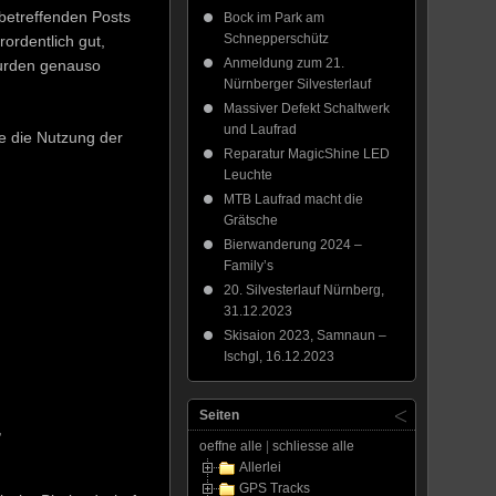
 betreffenden Posts
Bock im Park am
Schnepperschütz
ordentlich gut,
Anmeldung zum 21.
wurden genauso
Nürnberger Silvesterlauf
Massiver Defekt Schaltwerk
und Laufrad
se die Nutzung der
Reparatur MagicShine LED
Leuchte
MTB Laufrad macht die
Grätsche
Bierwanderung 2024 –
Family’s
20. Silvesterlauf Nürnberg,
31.12.2023
Skisaion 2023, Samnaun –
Ischgl, 16.12.2023
Seiten
,
oeffne alle
|
schliesse alle
Allerlei
GPS Tracks