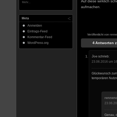
Auf diese wirklich sc
Mehr...
aufmachen.
Meta
Anmelden
Eintrags-Feed
Veröffentlicht von
renn
Kommentar-Feed
4 Antworten z
WordPress.org
Joe
schrieb:
23.06.2016 um 1
Glückwunsch zum a
temporären Nutzr
rennen
23.06.2
Genau, d