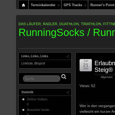
Terminkalender
GPS Tracks
Runner’s Point
DAS LÄUFER, RADLER, DUATHLON, TRIATHLON, FITTN
RunningSocks / Runn
Links, Links, Links
Juni
Erlaubn
Linkliste, Blogroll
21
Steig®
2016
Allgemein
Views: 52
Statistik
Online Visitors:
0
Wer in den vergange
Besucher heute:
vielleicht ein kurzer 
0