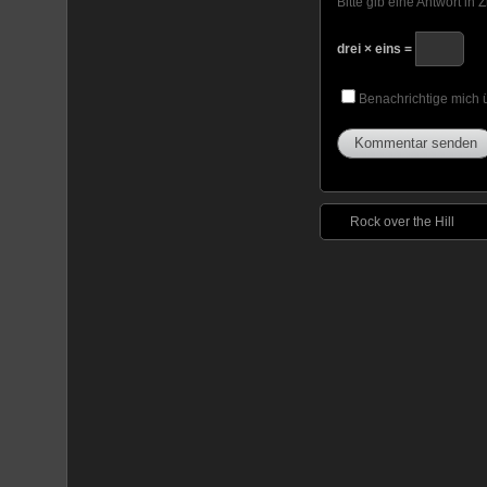
Bitte gib eine Antwort in Zi
drei × eins =
Benachrichtige mich
Rock over the Hill