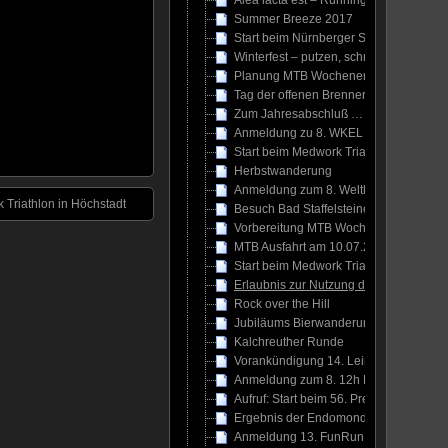
Alea iacta est – Running SUN Challen
Summer Breeze 2017
Start beim Nürnberger Silvesterlauf
Winterfest – putzen, schmieren, ölen
Planung MTB Wochenende / Woche 2
Tag der offenen Brennereien
Zum Jahresabschluß …
Anmeldung zu 8. WKEL am 30.04.2017
Start beim Medwork Triathlon in Höchst
Herbstwanderung
Anmeldung zum 8. Weltkulturerbelauf s
 Triathlon in Höchstadt
Besuch Bad Staffelsteiner Bierbrauerfe
Vorbereitung MTB Wochenende
MTB Ausfahrt am 10.07.2016
Start beim Medwork Triathlon in Höchst
Erlaubnis zur Nutzung der Wort- und B
Rock over the Hill
Jubiläums Bierwanderung 2016 – 500 
Kalchreuther Runde
Vorankündigung 14. Leinburger Kirwal
Anmeldung zum 8. 12h MTB Rennen in 
Aufruf: Start beim 56. Prellsteinrennen
Ergebnis der Endomondo Challenges 2
Anmeldung 13. FunRun Südwest eröffn