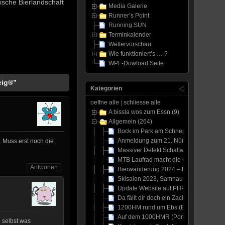
kische Bierlandschaft
Media Galerie
Runner’s Point
Running SUN
Terminkalender
Wettervorschau
Wie funktioniert’s … ?
WPF-Dowload Seite
eig®”
Kategorien
oeffne alle
|
schliesse alle
A bissla wos zum Essn (9)
Allgemein (264)
Bock im Park am Schnepperschütz
Anmeldung zum 21. Nürnberger Silvest
. Muss erst noch die
Massiver Defekt Schaltwerk und Laufra
MTB Laufrad macht die Grätsche
Antworten
Bierwanderung 2024 – Family’s
Skisaion 2023, Samnaun – Ischgl, 16.
Update Website auf PHP 8.2
Da fällt dir doch ein Zacken aus der K
1200HM rund um Ebs (Ebermannstadt)
Auf dem 1000HMR (Pommelsbrunn) mit
 selbst was