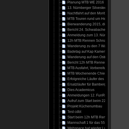
Planung MTB WE 2016
13. Nürnberger Silvesterlauf kurz vor T
Nachtfahrt auf den Moritzberg
MTB Touren rund um Heiligenstadt
Bierwanderung 2015, die dritte
Bericht 24. Schwabacher Citylauf
Anmeldung zum 13. Nürnberger Silvester
12h MTB Rennen Schnaittach – 2016
Wanderung zu den 7 Wasserfällen
Badetag auf Kap Kamenjak
Wanderung auf den Ostri und Goli
Bericht 12h MTB Rennen Schnaittach, 
MTB Ausfahrt, Vorbereitung Chiemga
MTB Wochenende Chiemgau: 26.06. – 
Erfolgreiche Läufer des SUN
Ersatzläufer für Bamberger Weltkulture
Dies Academicus
Anmeldungen 12. FunRun Südwest
Aufruf zum Start beim 22. Rothseelauf
Projekt Küchenumbau
Test cdbt
Start beim 12h MTB Rennen in Schnait
Mannschaft 1 für das 55. Prellsteinren
Webspace hat wieder Luft ….