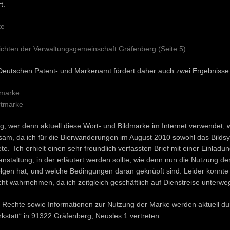
t.
te
ichten der Verwaltungsgemeinschaft Gräfenberg (Seite 5)
eutschen Patent- und Markenamt fördert daher auch zwei Ergebnisse
dmarke
rtmarke
ng, wer denn aktuell diese Wort- und Bildmarke im Internet verwendet,
am, da ich für die Bierwanderungen im August 2010 sowohl das Bildsy
te. Ich erhielt einen sehr freundlich verfassten Brief mit einer Einlad
anstaltung, in der erläutert werden sollte, wie denn nun die Nutzung de
olgen hat, und welche Bedingungen daran geknüpft sind. Leider konnte
cht wahrnehmen, da ich zeitgleich geschäftlich auf Dienstreise unterwe
 Rechte sowie Informationen zur Nutzung der Marke werden aktuell d
rkstatt“ in 91322 Gräfenberg, Neusles 1 vertreten.