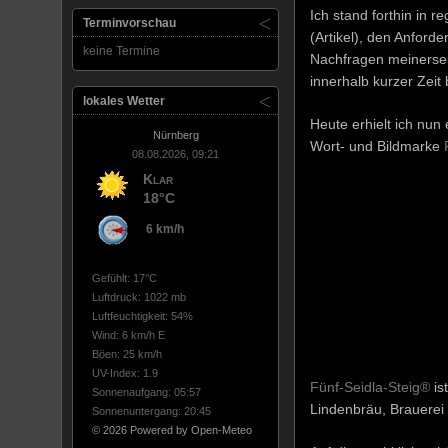
Ich stand forthin in 
Terminvorschau
(Artikel), den Anfor
keine Termine
Nachfragen meinersei
innerhalb kurzer Zeit 
lokales Wetter
Heute erhielt ich nun 
Nürnberg
Wort- und Bildmarke
08.08.2026, 09:21
Klar
18°C
6 km/h
Gefühlt: 17°C
Luftdruck: 1022 mb
Luftfeuchtigkeit: 54%
Wind: 6 km/h E
Böen: 25 km/h
UV-Index: 1.9
Fünf-Seidla-Steig®
is
Sonnenaufgang: 05:57
Lindenbräu, Brauerei
Sonnenuntergang: 20:45
© 2026 Powered by Open-Meteo