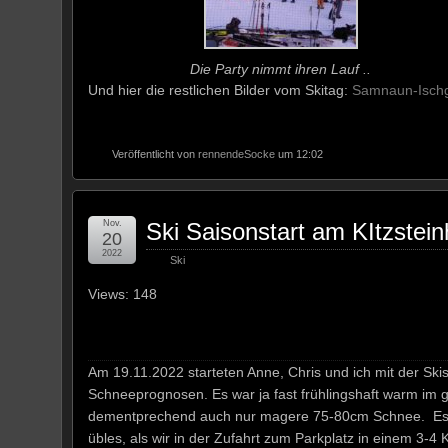
Die Party nimmt ihren Lauf ..
Und hier die restlichen Bilder vom Skitag:
Samnaun-Ischg
Veröffentlicht von
rennendeSocke
um 12:02
Nov.
Ski Saisonstart am KItzstei
20
2022
Ski
Views: 148
Am 19.11.2022 starteten Anne, Chris und ich mit der Ski
Schneeprognosen. Es war ja fast frühlingshaft warm im ge
dementprechend auch nur magere 75-80cm Schnee. Es wa
übles, als wir in der Zufahrt zum Parkplatz in einem 3