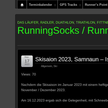
Terminkalender
GPS Tracks
Runner’s Point
DAS LÄUFER, RADLER, DUATHLON, TRIATHLON, FITTN
RunningSocks / Runn
Dez.
Skisaion 2023, Samnaun – I
17
2023
Allgemein
,
Ski
Views: 70
Nachdem die Skisaison im Januar 2023 mit einem heftige
November / Dezember 2023.
Am 16.12.2023 ergab sich die Gelegenheit, mit Schnee